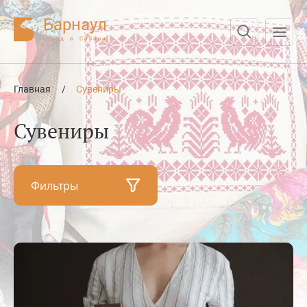
Барнаул
город в Сибири
Нажмите Enter для поиска или Esc для отмены
Главная
/
Сувениры
Сувениры
Фильтры