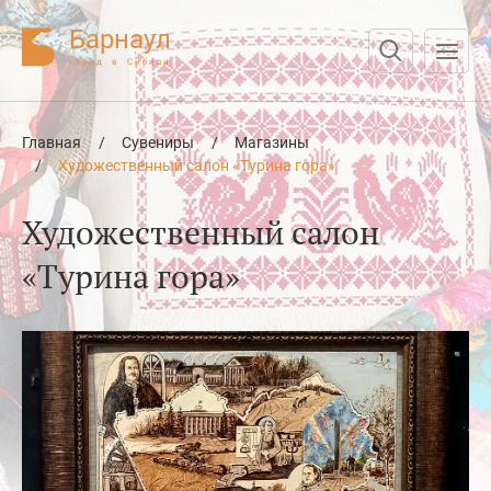
Барнаул
город в Сибири
Нажмите Enter для поиска или Esc для отмены
Главная
/
Сувениры
/
Магазины
/
Художественный салон «Турина гора»
Художественный салон
«Турина гора»