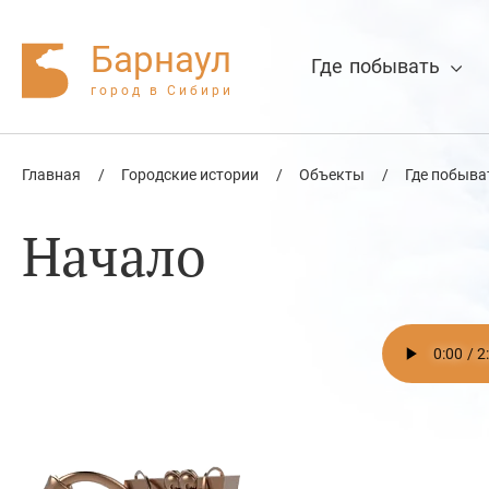
Барнаул
Где побывать
город в Сибири
Главная
/
Городские истории
/
Объекты
/
Где побыва
Нажмите Enter для поиска или Esc
Начало