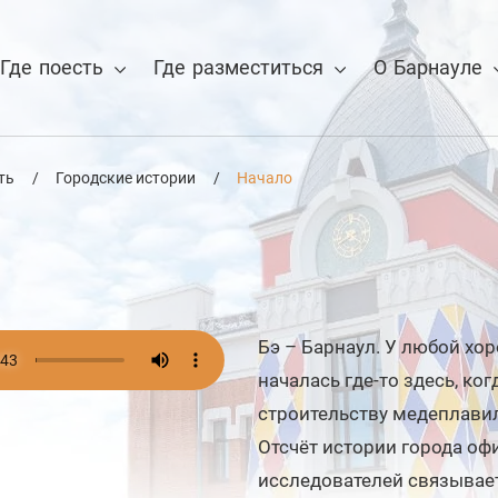
Где поесть
Где разместиться
О Барнауле
ть
/
Городские истории
/
Начало
 для отмены
Бэ – Барнаул. У любой хо
началась где-то здесь, ко
строительству медеплави
Отсчёт истории города офи
исследователей связывае