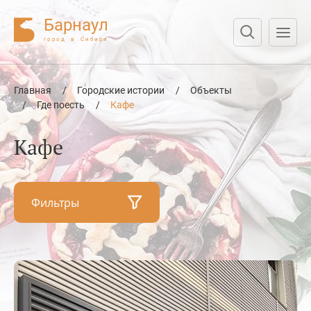
Барнаул
город в Сибири
Нажмите Enter для поиска или Esc для отмены
Главная
/
Городские истории
/
Объекты
/
Где поесть
/
Кафе
Кафе
Фильтры