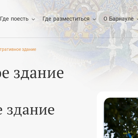
Где поесть
Где разместиться
О Барнауле
тративное здание
 для отмены
е здание
 здание