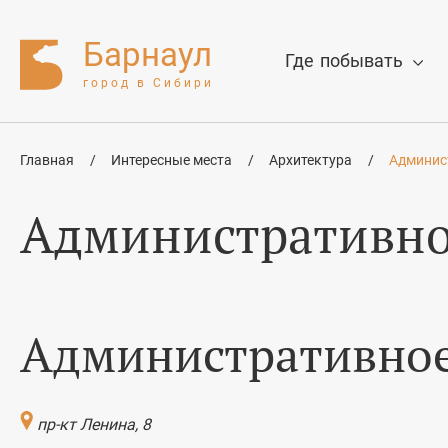
Барнаул
Где побывать
город в Сибири
Главная
/
Интересные места
/
Архитектура
/
Админис
Нажмите Enter для поиска или Esc
Административно
Административное
пр-кт Ленина, 8