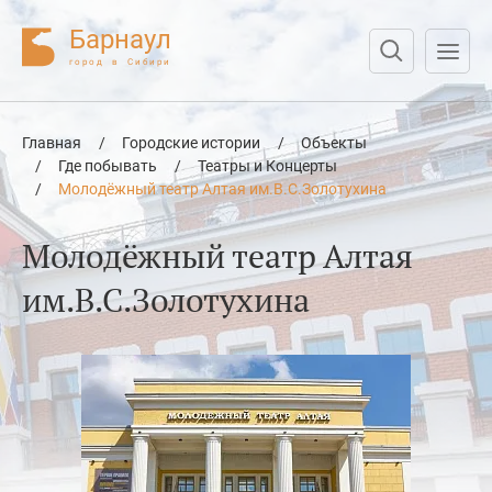
Барнаул
город в Сибири
Нажмите Enter для поиска или Esc для отмены
Главная
/
Городские истории
/
Объекты
/
Где побывать
/
Театры и Концерты
/
Молодёжный театр Алтая им.В.С.Золотухина
Молодёжный театр Алтая
им.В.С.Золотухина