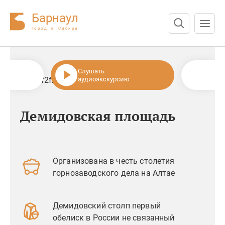
Барнаул
город в Сибири
Нажмите Enter для поиска или Esc для отмены
Слушать
аудиоэкскурсию
45%, #f2f2f2 45%, #f2f2f2 100%)
0:00
0:00
Демидовская площадь
Организована в честь столетия
горнозаводского дела на Алтае
Демидовский столп первый
обелиск в России не связанный