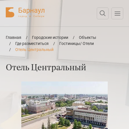
Барнаул
город в Сибири
Нажмите Enter для поиска или Esc для отмены
Главная
/
Городские истории
/
Объекты
/
Где разместиться
/
Гостиницы/ Отели
/
Отель Центральный
Отель Центральный