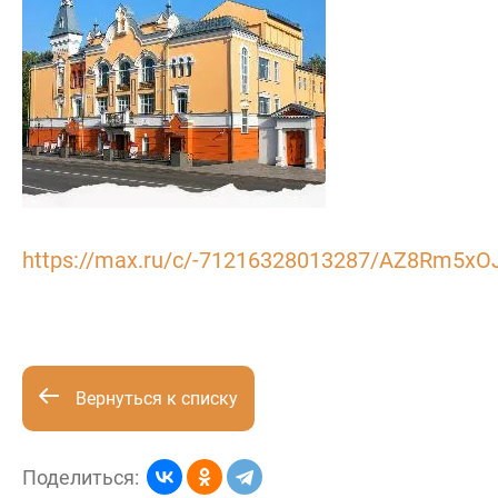
https://max.ru/c/-71216328013287/AZ8Rm5xO
Вернуться к списку
Поделиться: