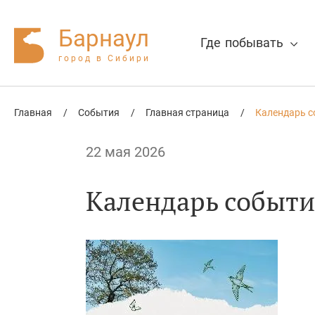
Барнаул
Где побывать
город в Сибири
Главная
/
События
/
Главная страница
/
Календарь с
Нажмите Enter для поиска или Esc
22 мая 2026
Календарь событий