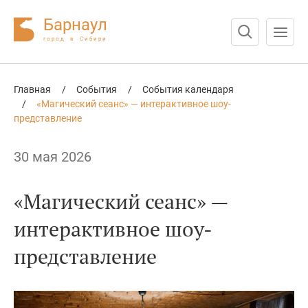
Барнаул
город в Сибири
Нажмите Enter для поиска или Esc для отмены
Главная
/
События
/
События календаря
/
«Магический сеанс» — интерактивное шоу-
представление
30 мая 2026
«Магический сеанс» —
интерактивное шоу-
представление