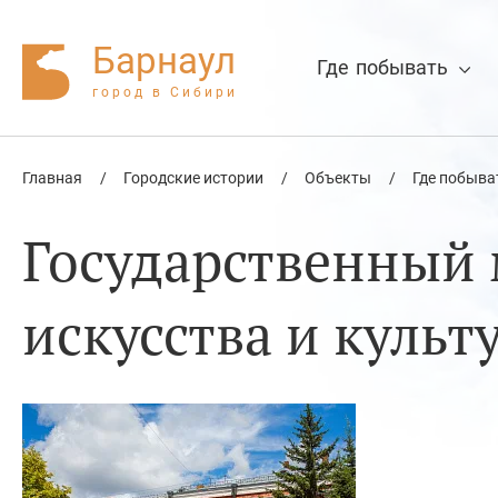
Барнаул
Где побывать
город в Сибири
Главная
/
Городские истории
/
Объекты
/
Где побыва
Нажмите Enter для поиска или Esc
Государственный 
искусства и культ