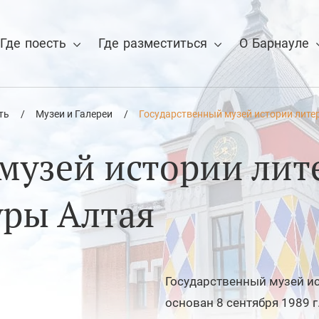
Где поесть
Где разместиться
О Барнауле
ть
/
Музеи и Галереи
/
Государственный музей истории литер
 для отмены
музей истории лит
уры Алтая
Государственный музей ис
основан 8 сентября 1989 г