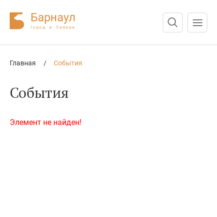
Барнаул
город в Сибири
Нажмите Enter для поиска или Esc для отмены
Главная
/
События
События
Элемент не найден!